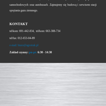
samochodowych oraz autobusach. Zajmujemy się budową i serwisem stacji
sprężania gazu ziemnego.
KONTAKT
tel/kom: 691-442-834, tel/kom: 663-388-734
tel/fax: 012-653-04-89
e-mail:
biuro@agrotrak.pl
Zakład czynny:
pn-pt:
6:30 - 14:30