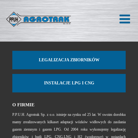
LEGALIZACJA ZBIORNIKÓW
INSTALACJE LPG I CNG
O FIRMIE
P.P.U.H. Agrotrak Sp. z o.o. istnieje na rynku od 25 lat. W swoim dorobku
mamy zrealizowanych kilkaset adaptacji wózków widłowych do zasilania
gazem ziemnym i gazem LPG. Od 2004 roku wykonujemy legalizację
zbiorników i butli LPG, CNG,LNG i H2 (wodorowe) w pojazdach